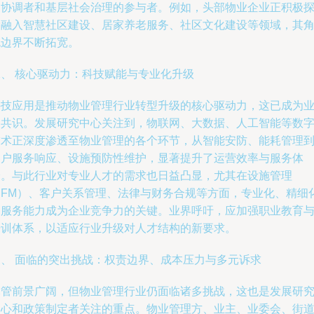
的协调者和基层社会治理的参与者。例如，头部物业企业正积极
索融入智慧社区建设、居家养老服务、社区文化建设等领域，其
色边界不断拓宽。
二、 核心驱动力：科技赋能与专业化升级
科技应用是推动物业管理行业转型升级的核心驱动力，这已成为
界共识。发展研究中心关注到，物联网、大数据、人工智能等数
技术正深度渗透至物业管理的各个环节，从智能安防、能耗管理
客户服务响应、设施预防性维护，显著提升了运营效率与服务体
验。与此行业对专业人才的需求也日益凸显，尤其在设施管理
（FM）、客户关系管理、法律与财务合规等方面，专业化、精细
的服务能力成为企业竞争力的关键。业界呼吁，应加强职业教育
培训体系，以适应行业升级对人才结构的新要求。
三、 面临的突出挑战：权责边界、成本压力与多元诉求
尽管前景广阔，但物业管理行业仍面临诸多挑战，这也是发展研
中心和政策制定者关注的重点。物业管理方、业主、业委会、街