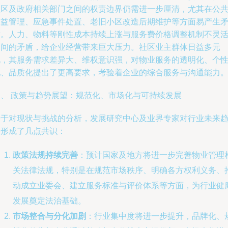
社区及政府相关部门之间的权责边界仍需进一步厘清，尤其在公
收益管理、应急事件处置、老旧小区改造后期维护等方面易产生
盾。人力、物料等刚性成本持续上涨与服务费价格调整机制不灵
之间的矛盾，给企业经营带来巨大压力。社区业主群体日益多元
化，其服务需求差异大、维权意识强，对物业服务的透明化、个
化、品质化提出了更高要求，考验着企业的综合服务与沟通能力
四、 政策与趋势展望：规范化、市场化与可持续发展
基于对现状与挑战的分析，发展研究中心及业界专家对行业未来
势形成了几点共识：
政策法规持续完善
：预计国家及地方将进一步完善物业管理
关法律法规，特别是在规范市场秩序、明确各方权利义务、
动成立业委会、建立服务标准与评价体系等方面，为行业健
发展奠定法治基础。
市场整合与分化加剧
：行业集中度将进一步提升，品牌化、